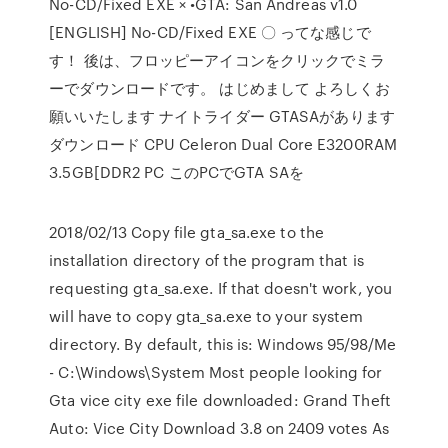
No-CD/Fixed EXE × •GTA: San Andreas v1.0
[ENGLISH] No-CD/Fixed EXE 〇 ってな感じで
す！ 後は、フロッピーアイコンをクリックでミラ
ーでダウンロードです。 はじめまして よろしくお
願いいたします ナイトライダー GTASAがあります
ダウンロード CPU Celeron Dual Core E3200RAM
3.5GB[DDR2 PC このPCでGTA SAを
2018/02/13 Copy file gta_sa.exe to the
installation directory of the program that is
requesting gta_sa.exe. If that doesn't work, you
will have to copy gta_sa.exe to your system
directory. By default, this is: Windows 95/98/Me
- C:\Windows\System Most people looking for
Gta vice city exe file downloaded: Grand Theft
Auto: Vice City Download 3.8 on 2409 votes As