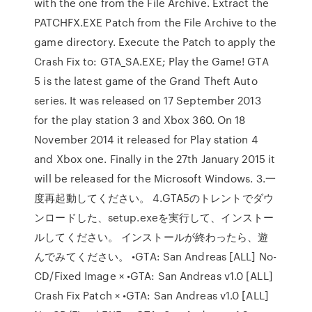
with the one from the File Archive. Extract the
PATCHFX.EXE Patch from the File Archive to the
game directory. Execute the Patch to apply the
Crash Fix to: GTA_SA.EXE; Play the Game! GTA
5 is the latest game of the Grand Theft Auto
series. It was released on 17 September 2013
for the play station 3 and Xbox 360. On 18
November 2014 it released for Play station 4
and Xbox one. Finally in the 27th January 2015 it
will be released for the Microsoft Windows. 3.一
度再起動してください。 4.GTA5のトレントでダウ
ンロードした、setup.exeを実行して、インストー
ルしてください。 インストールが終わったら、遊
んでみてください。 •GTA: San Andreas [ALL] No-
CD/Fixed Image × •GTA: San Andreas v1.0 [ALL]
Crash Fix Patch × •GTA: San Andreas v1.0 [ALL]