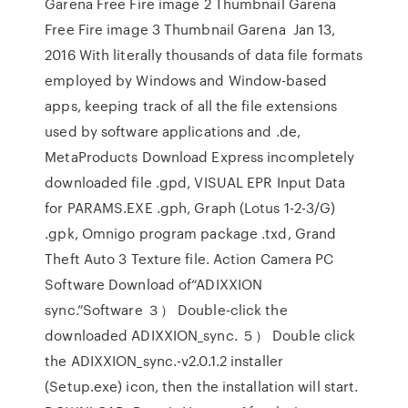
Garena Free Fire image 2 Thumbnail Garena
Free Fire image 3 Thumbnail Garena Jan 13,
2016 With literally thousands of data file formats
employed by Windows and Window-based
apps, keeping track of all the file extensions
used by software applications and .de,
MetaProducts Download Express incompletely
downloaded file .gpd, VISUAL EPR Input Data
for PARAMS.EXE .gph, Graph (Lotus 1-2-3/G)
.gpk, Omnigo program package .txd, Grand
Theft Auto 3 Texture file. Action Camera PC
Software Download of“ADIXXION
sync.”Software ３） Double-click the
downloaded ADIXXION_sync. ５） Double click
the ADIXXION_sync.-v2.0.1.2 installer
(Setup.exe) icon, then the installation will start.