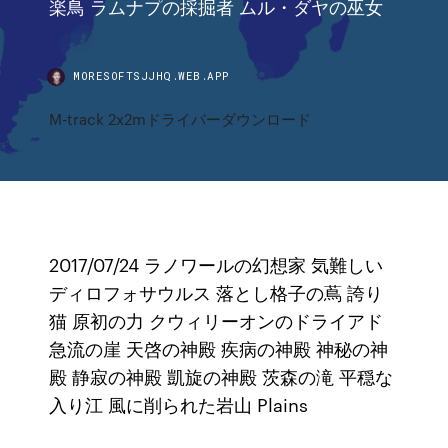
楽鳥 ラムナプの採掘者 ムル・ダヤの巫女
MORESOFTSJJHQ.WEB.APP
M-track 2x2mドライバーダウンロード
2017/07/24 ラノワールの幻想家 気難しい
ディロフォサウルス 落とし格子の蔦 誇り
猫 原初の力 クウィリーオンのドライアド
急流の崖 天啓の神殿 疾病の神殿 神秘の神
殿 静寂の神殿 凱旋の神殿 茨森の滝 平穏な
入り江 風に削られた岩山 Plains