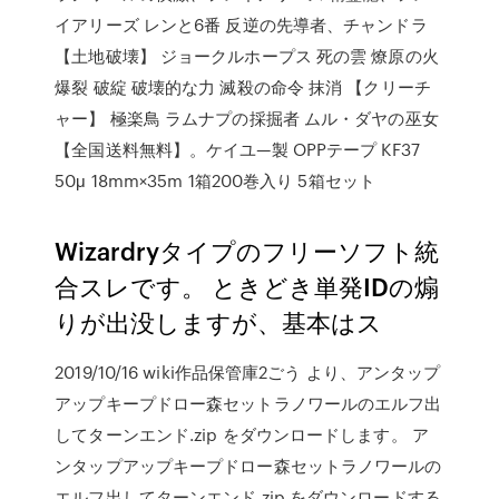
イアリーズ レンと6番 反逆の先導者、チャンドラ
【土地破壊】 ジョークルホープス 死の雲 燎原の火
爆裂 破綻 破壊的な力 滅殺の命令 抹消 【クリーチ
ャー】 極楽鳥 ラムナプの採掘者 ムル・ダヤの巫女
【全国送料無料】。ケイユ—製 OPPテープ KF37
50μ 18mm×35m 1箱200巻入り 5箱セット
Wizardryタイプのフリーソフト統
合スレです。 ときどき単発IDの煽
りが出没しますが、基本はス
2019/10/16 wiki作品保管庫2ごう より、アンタップ
アップキープドロー森セットラノワールのエルフ出
してターンエンド.zip をダウンロードします。 ア
ンタップアップキープドロー森セットラノワールの
エルフ出してターンエンド.zip をダウンロードする