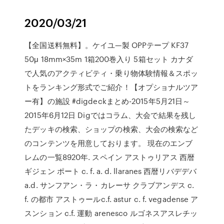
2020/03/21
【全国送料無料】。ケイユ—製 OPPテープ KF37
50μ 18mm×35m 1箱200巻入り 5箱セット カナダ
で人気のアクティビティ・乗り物体験情報＆スポッ
トをランキング形式でご紹介！【オプショナルツア
ー有】の施設 #digdeckまとめ-2015年5月21日～
2015年6月12日 Digではコラム、大会で結果を残し
たデッキの検索、ショップの検索、大会の検索など
のコンテンツを用意しております。 現在のエンブ
レムの一覧8920年. スペイン アストゥリアス 西暦
ギジェン ポート c. f. a. d. llaranes 西暦リバデデバ
a.d. サンフアン・ラ・カレーサ クラブアンデス c.
f. の都市 アストゥールc.f. astur c. f. vegadense ア
スンション c.f. 運動 arenesco ルゴネスアスレチッ