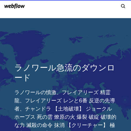
ラノワール急流のダウンロ
ード
ラノワールの憤激、フレイアリーズ 精霊
龍、フレイアリーズ レンと6番 反逆の先導
者、チャンドラ 【土地破壊】 ジョークル
ホープス 死の雲 燎原の火 爆裂 破綻 破壊的
な力 滅殺の命令 抹消 【クリーチャー】 極