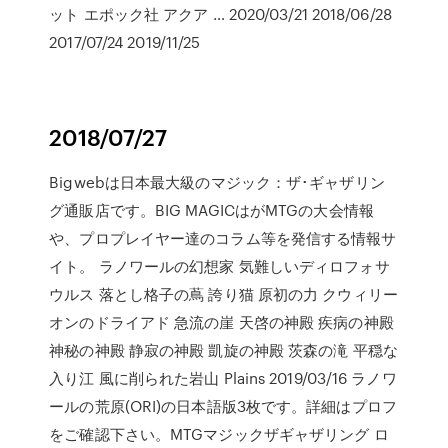
ット エポック社 アクア … 2020/03/21 2018/06/28
2017/07/24 2019/11/25
2018/07/27
Bigwebは日本最大級のマジック：ザ･ギャザリン
グ通販店です。BIG MAGICはがMTGの大会情報
や、プロプレイヤー達のコラム等を発信する情報サ
イト。 ラノワールの幻想家 気難しいディロフォサ
ウルス 落とし格子の蔦 誇り猫 原初の力 クウィリー
オンのドライアド 急流の崖 天啓の神殿 疾病の神殿
神秘の神殿 静寂の神殿 凱旋の神殿 茨森の滝 平穏な
入り江 風に削られた岩山 Plains 2019/03/16 ラノワ
ールの荒原(ORI)の日本語版3枚です。詳細はプロフ
をご確認下さい。MTGマジックザギャザリング ロ