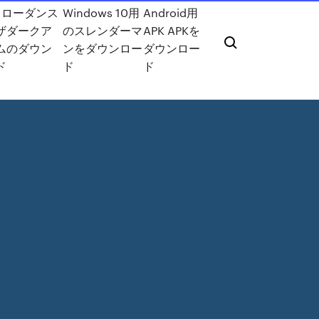
iスローダンス
Windows 10用
Android用
ザダークア
のスレンダーマ
APK APKを
ムのダウン
ンをダウンロー
ダウンロー
ド
ド
ド